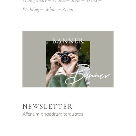
Wedding
White
Zoom
NEWSLETTER
Alienum phaedrum torquatos