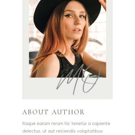
ABOUT AUTHOR
Itaque earum rerum hic tenetur a sapiente
delectus, ut aut reiciendis voluptatibus