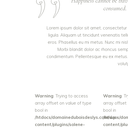
Happiness cannot be trav
consumed. I
Lorem ipsum dolor sit amet, consectetur a
ligula. Aliquam ut tincidunt venenatis 
eros. Phasellus eu mi metus. Nunc mi nisl, 
Morbi blandit dolor ac rhoncus semp
condimentum. Pellentesque eu ex metus. M
volut
Warning
: Trying to access
Warning
: T
array offset on value of type
array offset
bool in
bool in
/htdocs/domaineduboisdeslys.com/wp-
/htdocs/do
content/plugins/solene-
content/plu