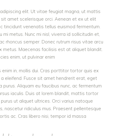
dipiscing elit. Ut vitae feugiat magna, ut mattis
sit amet scelerisque orci. Aenean et ex ut elit
nc tincidunt venenatis tellus euismod fermentum.
 metus. Nunc mi nisl, viverra id sollicitudin et,
 ac rhoncus semper. Donec rutrum risus vitae arcu
metus. Maecenas facilisis est at aliquet blandit.
icies enim, ut pulvinar enim
 enim in, mollis dui. Cras porttitor tortor quis ex
 a eleifend. Fusce sit amet hendrerit erat, eget
ra purus. Aliquam eu faucibus nunc, ac fermentum
s iaculis. Duis at lorem blandit, mattis tortor
purus ut aliquet ultrices. Orci varius natoque
s, nascetur ridiculus mus. Praesent pellentesque
ortis ac. Cras libero nisi, tempor id massa