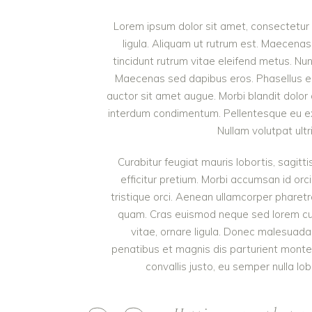
Lorem ipsum dolor sit amet, consectetur a
ligula. Aliquam ut rutrum est. Maecenas 
tincidunt rutrum vitae eleifend metus. Nu
Maecenas sed dapibus eros. Phasellus eu mi
auctor sit amet augue. Morbi blandit dolor
interdum condimentum. Pellentesque eu ex 
Nullam volutpat ultr
Curabitur feugiat mauris lobortis, sagittis
efficitur pretium. Morbi accumsan id orci
tristique orci. Aenean ullamcorper pharet
quam. Cras euismod neque sed lorem cursu
vitae, ornare ligula. Donec malesuada 
penatibus et magnis dis parturient monte
convallis justo, eu semper nulla lob