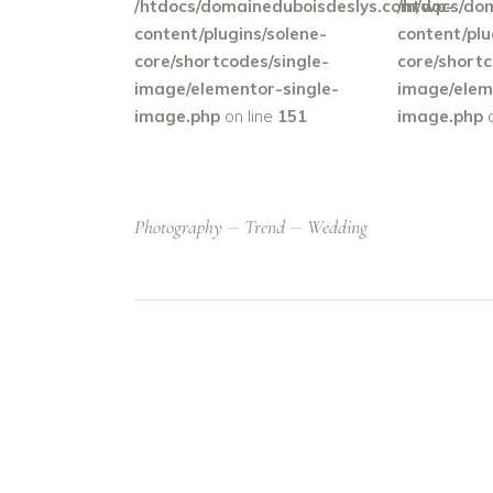
/htdocs/domaineduboisdeslys.com/wp-
/htdocs/do
content/plugins/solene-
content/plu
core/shortcodes/single-
core/shortc
image/elementor-single-
image/elem
image.php
on line
151
image.php
o
Photography
Trend
Wedding