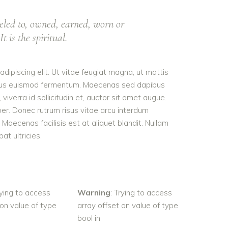
eled to, owned, earned, worn or
t is the spiritual.
dipiscing elit. Ut vitae feugiat magna, ut mattis
tellus euismod fermentum. Maecenas sed dapibus
viverra id sollicitudin et, auctor sit amet augue.
er. Donec rutrum risus vitae arcu interdum
aecenas facilisis est at aliquet blandit. Nullam
pat ultricies.
rying to access
Warning
: Trying to access
 on value of type
array offset on value of type
bool in