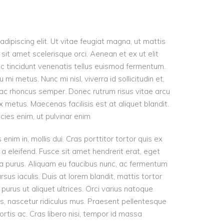
dipiscing elit. Ut vitae feugiat magna, ut mattis
sit amet scelerisque orci. Aenean et ex ut elit
nc tincidunt venenatis tellus euismod fermentum.
 metus. Nunc mi nisl, viverra id sollicitudin et,
 ac rhoncus semper. Donec rutrum risus vitae arcu
metus. Maecenas facilisis est at aliquet blandit.
icies enim, ut pulvinar enim
 enim in, mollis dui. Cras porttitor tortor quis ex
 a eleifend. Fusce sit amet hendrerit erat, eget
ra purus. Aliquam eu faucibus nunc, ac fermentum
s iaculis. Duis at lorem blandit, mattis tortor
purus ut aliquet ultrices. Orci varius natoque
s, nascetur ridiculus mus. Praesent pellentesque
ortis ac. Cras libero nisi, tempor id massa