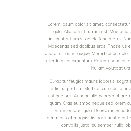
Lorem ipsum dolor sit amet, consectetur a
ligula. Aliquam ut rutrum est. Maecenas 
tincidunt rutrum vitae eleifend metus. Nu
Maecenas sed dapibus eros. Phasellus eu mi
auctor sit amet augue. Morbi blandit dolor
interdum condimentum. Pellentesque eu ex 
Nullam volutpat ultr
Curabitur feugiat mauris lobortis, sagittis
efficitur pretium. Morbi accumsan id orci
tristique orci. Aenean ullamcorper pharet
quam. Cras euismod neque sed lorem cursu
vitae, ornare ligula. Donec malesuada 
penatibus et magnis dis parturient monte
convallis justo, eu semper nulla lob