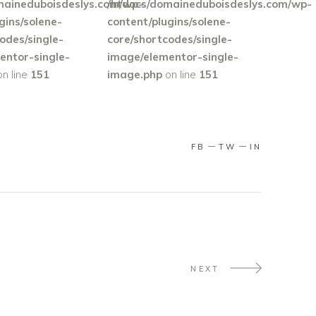
maineduboisdeslys.com/wp-
/htdocs/domaineduboisdeslys.com/wp-
gins/solene-
content/plugins/solene-
odes/single-
core/shortcodes/single-
entor-single-
image/elementor-single-
n line
151
image.php
on line
151
FB
TW
IN
NEXT